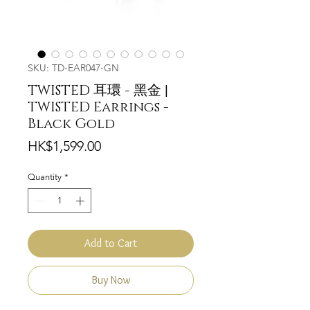
SKU: TD-EAR047-GN
TWISTED 耳環 - 黑金 |
TWISTED Earrings -
Black Gold
Price
HK$1,599.00
Quantity
*
Add to Cart
Buy Now