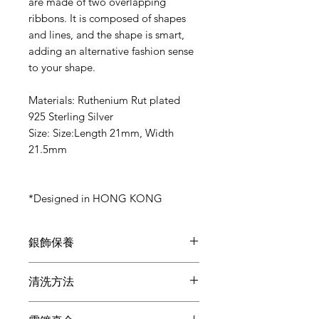
are made of two overlapping
ribbons. It is composed of shapes
and lines, and the shape is smart,
adding an alternative fashion sense
to your shape.
Materials: Ruthenium Rut plated
925 Sterling Silver
Size: Size:Length 21mm, Width
21.5mm
*Designed in HONG KONG
銀飾保養
●在做家務, 沐浴, 運動, 浸溫泉時請取下,
清洗方法
避免沾染油污, 汗漬, 化學品等污漬。
●盡量避免和其他飾物共同存放, 因各寶
●如果發現銀飾有變黃的跡象，最簡單
石和金屬硬度不同, 會產生摩擦損耗。