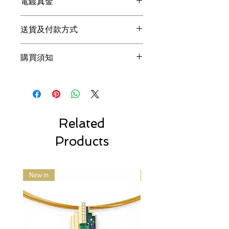
電鍍真金
的方法是使用牙膏加點水輕洗表面，
●每次配戴後請以擦銀布或絨布擦拭乾
用軟毛牙刷清潔銀飾品的細縫，然後用
淨，避免讓純銀首飾與濕氣、熱力和液
Thinking Daisy的產品採用真金Micro
擦銀布輕擦其表面，就可以回復亮麗。
體如水、肥皂、潤膚液、香水等直接接
送貨及付款方式
Gold電鍍，首飾表面會有一層真正的黃
●若使用擦銀布能夠恢復約八成的銀白
觸，這些都含有破壞純銀製品的化學成
金。電鍍真金的飾品表面亮度、耐久程
狀況，就無需使用拭銀乳和洗銀水，
為確保產品能安全和順利到達客戶的手
份。
度都更好，同時也更加的環保。電鍍真
因為這些產品都具有一定的腐蝕性，銀
購買須知
上, Thinking Daisy選用
順豐速運
派送所
●如長時間不配戴請放回包裝袋裡共密
金比仿金貴3倍以上，我們希望能提供
飾在使用過這些產品之後，會越發容易
有產品, 客戶目前不能選擇速遞公司, 我
封, 避免接觸空氣導致氧化變黑。
更優質的首飾給大眾。
1. Thinking Daisy為一人設計工作室，請
變黃。
們為或會引起的任何不便致歉。
而電鍍的顏色則分為：24k、18k、
體諒人力方面的限制，提問皆會儘量於
***擦銀布含有銀保養成份不可水洗。
訂單運送時間
14k、9k等，另外還有玫瑰金、香檳金
1- 2 個工作日內回覆 (不含例假日)，商
確認訂單後我們會盡快寄出貨品。
等，都是指電鍍顏色上的區別。通常，
品備貨時間約為2-4個工作日，請您耐
訂單一般會於24小時內交付速遞公
只有電鍍真金，才能達到顏色上的這些
心等候，非常謝謝您的體諒！
Related
司, 大部分訂單會於3至5個工作天內
區別。
2. 照片皆為實品拍攝，因電腦顯色、拍
送抵。
Products
攝光線、或個人觀感定義不同，難免有
順豐速運的送貨時間包括星期一至
色差問題，商品皆以實品為主。
星期六, 早上9時至晚上6時。但請注
3. 礦石、珍珠、貝類和珊瑚等天然素
意, 速遞公司的確實派送時間或會有
材，每顆顏色與切磨形狀都不盡相同，
New in
New in
所不同或隨時更改。另外順豐速運
獨一無二的特姓正是天然素材的魅力所
現已提供順豐站, 順便智能櫃及便利
在。然而同一件商品我們會盡力挑選顏
店取件服務, 客戶請使用有效的手提
色及質感相當的天然素材做搭配。
電話號碼下單, 以方便接收取貨短訊
4.珠寶首飾均為貼身物品，除了新品瑕
通知。
疵、寄錯商品、或運送過程中有損壞