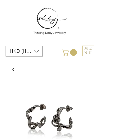
ME
HKD (HK$)
NU