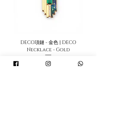
運費計算方法
者，不接受退換貨。
只要你購買產品滿港幣
$500
便可享
免費送貨! (只限香港地區)
如購買未滿港幣
$500
, 每單運費以到
付形式收取, 運費收費以順豐速遞為
準。(香港地區)
如位址為香港非工商地區，每票另
DECO項鏈 - 金色 | DECO
DECO項鏈 - 黑金色 |
收港幣18元；如為香港偏遠地區，
Necklace - Gold
Necklace - Black
每票另收港幣30元。如選擇到順豐
服務中心自取貨件，則免收以上附
Price
HK$2,799.00
加費。最終收費以順豐速遞為準。