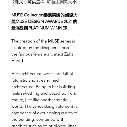
(2種尺寸可供選擇, 可自由調整大小)
MUSE Collection榮獲美國的國際大
獎MUSE DESIGN AWARDS 2021的
最高殊榮PLATINUM WINNER
The creation of the
MUSE
series is
inspired by the designer's muse -
the famous female architect Zaha
Hadid.
Her architectural works are full of
futuristic and streamlined
architecture. Being in her building
feels refreshing and detached from
reality, just like another spatial
world. The series design element is
composed of overlapping curves of
the building, combined with
graphics such as color blocks, lines