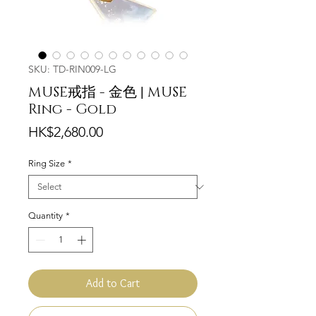
SKU: TD-RIN009-LG
MUSE戒指 - 金色 | MUSE
Ring - Gold
Price
HK$2,680.00
Ring Size
*
Quantity
*
Add to Cart