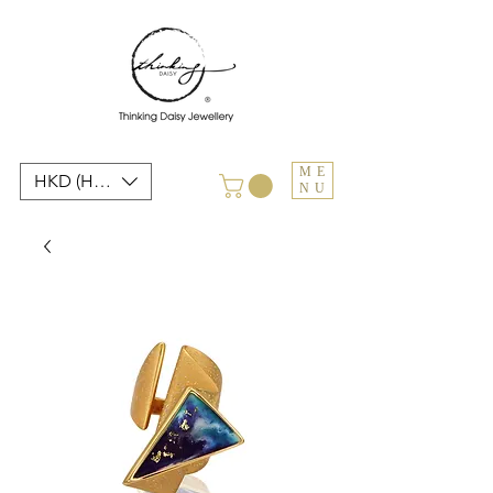
ME
HKD (HK$)
NU