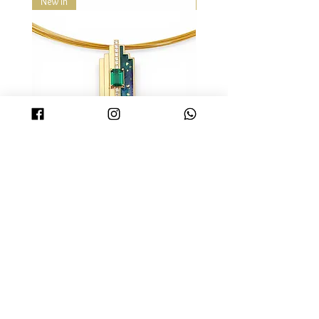
New in
New in
所不同或隨時更改。另外順豐速運
材，每顆顏色與切磨形狀都不盡相同，
現已提供順豐站, 順便智能櫃及便利
獨一無二的特姓正是天然素材的魅力所
店取件服務, 客戶請使用有效的手提
在。然而同一件商品我們會盡力挑選顏
電話號碼下單, 以方便接收取貨短訊
色及質感相當的天然素材做搭配。
通知。
4.珠寶首飾均為貼身物品，除了新品瑕
運費計算方法
疵、寄錯商品、或運送過程中有損壞
只要你購買產品滿港幣
$500
便可享
者，不接受退換貨。
免費送貨! (只限香港地區)
如購買未滿港幣
$500
, 每單運費以到
付形式收取, 運費收費以順豐速遞為
準。(香港地區)
如位址為香港非工商地區，每票另
DECO項鏈 - 金色 | DECO
DECO項鏈 - 黑金色 |
收港幣18元；如為香港偏遠地區，
Necklace - Gold
Necklace - Black
每票另收港幣30元。如選擇到順豐
服務中心自取貨件，則免收以上附
Price
HK$2,799.00
加費。最終收費以順豐速遞為準。