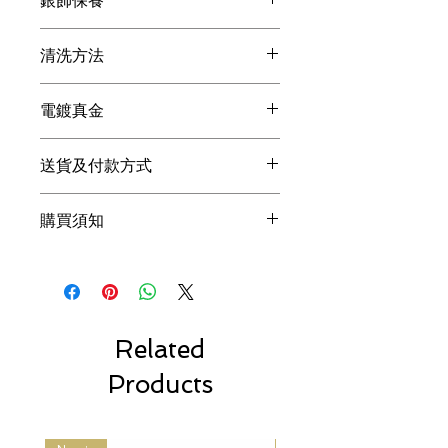
銀飾保養
●在做家務, 沐浴, 運動, 浸溫泉時請取下,
清洗方法
避免沾染油污, 汗漬, 化學品等污漬。
●盡量避免和其他飾物共同存放, 因各寶
●如果發現銀飾有變黃的跡象，最簡單
石和金屬硬度不同, 會產生摩擦損耗。
電鍍真金
的方法是使用牙膏加點水輕洗表面，
●每次配戴後請以擦銀布或絨布擦拭乾
用軟毛牙刷清潔銀飾品的細縫，然後用
淨，避免讓純銀首飾與濕氣、熱力和液
Thinking Daisy的產品採用真金Micro
擦銀布輕擦其表面，就可以回復亮麗。
體如水、肥皂、潤膚液、香水等直接接
送貨及付款方式
Gold電鍍，首飾表面會有一層真正的黃
●若使用擦銀布能夠恢復約八成的銀白
觸，這些都含有破壞純銀製品的化學成
金。電鍍真金的飾品表面亮度、耐久程
狀況，就無需使用拭銀乳和洗銀水，
為確保產品能安全和順利到達客戶的手
份。
度都更好，同時也更加的環保。電鍍真
因為這些產品都具有一定的腐蝕性，銀
購買須知
上, Thinking Daisy選用
順豐速運
派送所
●如長時間不配戴請放回包裝袋裡共密
金比仿金貴3倍以上，我們希望能提供
飾在使用過這些產品之後，會越發容易
有產品, 客戶目前不能選擇速遞公司, 我
封, 避免接觸空氣導致氧化變黑。
更優質的首飾給大眾。
變黃。
們為或會引起的任何不便致歉。
而電鍍的顏色則分為：24k、18k、
1. Thinking Daisy為一人設計工作室，請
***擦銀布含有銀保養成份不可水洗。
訂單運送時間
14k、9k等，另外還有玫瑰金、香檳金
體諒人力方面的限制，提問皆會儘量於
確認訂單後我們會盡快寄出貨品。
等，都是指電鍍顏色上的區別。通常，
1- 2 個工作日內回覆 (不含例假日)，商
訂單一般會於24小時內交付速遞公
只有電鍍真金，才能達到顏色上的這些
品備貨時間約為2-4個工作日，請您耐
Related
司, 大部分訂單會於3至5個工作天內
區別。
心等候，非常謝謝您的體諒！
送抵。
Products
2. 照片皆為實品拍攝，因電腦顯色、拍
順豐速運的送貨時間包括星期一至
攝光線、或個人觀感定義不同，難免有
星期六, 早上9時至晚上6時。但請注
色差問題，商品皆以實品為主。
意, 速遞公司的確實派送時間或會有
3. 礦石、珍珠、貝類和珊瑚等天然素