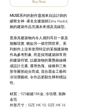
Buy Now
MUSE
系列的創作靈感來自設計師的
繆斯女神 -著名女建築師Zaha Hadid,
她的建築作品充滿未來感及流線型。
置身其建築物內令人感到耳目一新及
脫離現實, 猶如另一個空間世界。系
列創作上沒有使用特定的某個建築物
作為參考對象, 而是採用建築師常用
的建築符號, 以建築物的重疊曲線構
成設計元素, 運用色塊、線條和三角
形等圖形組合而成, 混合霜金工藝和
冷琺瑯藝術, 令作品更顯生輝和標誌
性。
材質：925銀鍍18K金, 冷琺瑯, 裝飾
金箔
外形尺寸：SIZE HK 10; SIZE HK 16