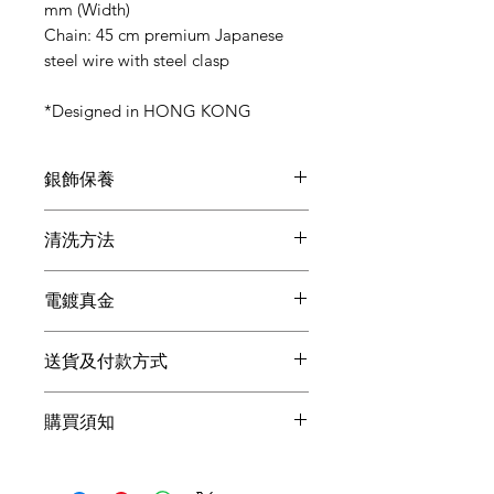
mm (Width)
Chain: 45 cm premium Japanese
steel wire with steel clasp
*Designed in HONG KONG
銀飾保養
●在做家務, 沐浴, 運動, 浸溫泉時請取下,
清洗方法
避免沾染油污, 汗漬, 化學品等污漬。
●盡量避免和其他飾物共同存放, 因各寶
●如果發現銀飾有變黃的跡象，最簡單
石和金屬硬度不同, 會產生摩擦損耗。
電鍍真金
的方法是使用牙膏加點水輕洗表面，
●每次配戴後請以擦銀布或絨布擦拭乾
用軟毛牙刷清潔銀飾品的細縫，然後用
淨，避免讓純銀首飾與濕氣、熱力和液
Thinking Daisy的產品採用真金Micro
擦銀布輕擦其表面，就可以回復亮麗。
體如水、肥皂、潤膚液、香水等直接接
送貨及付款方式
Gold電鍍，首飾表面會有一層真正的黃
●若使用擦銀布能夠恢復約八成的銀白
觸，這些都含有破壞純銀製品的化學成
金。電鍍真金的飾品表面亮度、耐久程
狀況，就無需使用拭銀乳和洗銀水，
為確保產品能安全和順利到達客戶的手
份。
度都更好，同時也更加的環保。電鍍真
因為這些產品都具有一定的腐蝕性，銀
購買須知
上, Thinking Daisy選用
順豐速運
派送所
●如長時間不配戴請放回包裝袋裡共密
金比仿金貴3倍以上，我們希望能提供
飾在使用過這些產品之後，會越發容易
有產品, 客戶目前不能選擇速遞公司, 我
封, 避免接觸空氣導致氧化變黑。
更優質的首飾給大眾。
變黃。
們為或會引起的任何不便致歉。
而電鍍的顏色則分為：24k、18k、
1. Thinking Daisy為一人設計工作室，請
***擦銀布含有銀保養成份不可水洗。