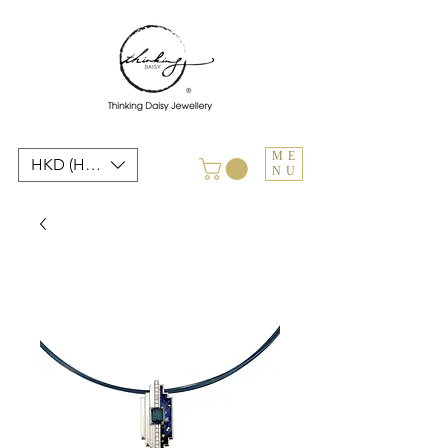
ME
HKD (HK$)
NU