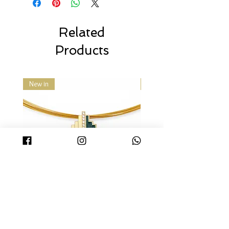
訂單運送時間
14k、9k等，另外還有玫瑰金、香檳金
體諒人力方面的限制，提問皆會儘量於
確認訂單後我們會盡快寄出貨品。
等，都是指電鍍顏色上的區別。通常，
1- 2 個工作日內回覆 (不含例假日)，商
訂單一般會於24小時內交付速遞公
只有電鍍真金，才能達到顏色上的這些
品備貨時間約為2-4個工作日，請您耐
Related
司, 大部分訂單會於3至5個工作天內
區別。
心等候，非常謝謝您的體諒！
送抵。
Products
2. 照片皆為實品拍攝，因電腦顯色、拍
順豐速運的送貨時間包括星期一至
攝光線、或個人觀感定義不同，難免有
星期六, 早上9時至晚上6時。但請注
色差問題，商品皆以實品為主。
意, 速遞公司的確實派送時間或會有
3. 礦石、珍珠、貝類和珊瑚等天然素
New in
New in
所不同或隨時更改。另外順豐速運
材，每顆顏色與切磨形狀都不盡相同，
現已提供順豐站, 順便智能櫃及便利
獨一無二的特姓正是天然素材的魅力所
店取件服務, 客戶請使用有效的手提
在。然而同一件商品我們會盡力挑選顏
電話號碼下單, 以方便接收取貨短訊
色及質感相當的天然素材做搭配。
通知。
4.珠寶首飾均為貼身物品，除了新品瑕
運費計算方法
疵、寄錯商品、或運送過程中有損壞
只要你購買產品滿港幣
$500
便可享
者，不接受退換貨。
免費送貨! (只限香港地區)
如購買未滿港幣
$500
, 每單運費以到
付形式收取, 運費收費以順豐速遞為
準。(香港地區)
如位址為香港非工商地區，每票另
DECO項鏈 - 金色 | DECO
DECO項鏈 - 黑金色 |
收港幣18元；如為香港偏遠地區，
Necklace - Gold
Necklace - Black
每票另收港幣30元。如選擇到順豐