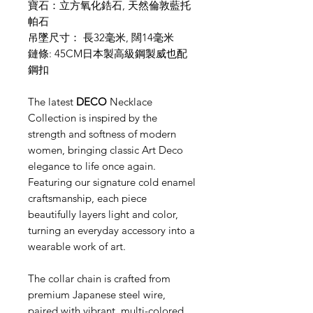
寶石：立方氧化鋯石, 天然倫敦藍托
帕石
吊墜尺寸： 長32毫米, 闊14毫米
鏈條: 45CM日本製高級鋼製威也配
鋼扣
The latest
DECO
Necklace
Collection is inspired by the
strength and softness of modern
women, bringing classic Art Deco
elegance to life once again.
Featuring our signature cold enamel
craftsmanship, each piece
beautifully layers light and color,
turning an everyday accessory into a
wearable work of art.
The collar chain is crafted from
premium Japanese steel wire,
paired with vibrant, multi-colored