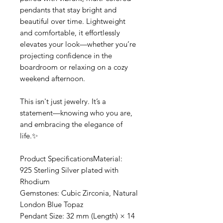
pendants that stay bright and
beautiful over time. Lightweight
and comfortable, it effortlessly
elevates your look—whether you’re
projecting confidence in the
boardroom or relaxing on a cozy
weekend afternoon.
This isn't just jewelry. It’s a
statement—knowing who you are,
and embracing the elegance of
life.✨
Product SpecificationsMaterial:
925 Sterling Silver plated with
Rhodium
Gemstones: Cubic Zirconia, Natural
London Blue Topaz
Pendant Size: 32 mm (Length) × 14