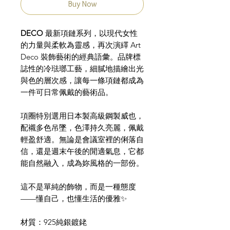
Buy Now
DECO
最新項鏈系列，以現代女性
的力量與柔軟為靈感，再次演繹 Art
Deco 裝飾藝術的經典語彙。品牌標
誌性的冷琺瑯工藝，細膩地描繪出光
與色的層次感，讓每一條項鏈都成為
一件可日常佩戴的藝術品。
項圈特別選用日本製高級鋼製威也，
配襯多色吊墜，色澤持久亮麗，佩戴
輕盈舒適。無論是會議室裡的俐落自
信，還是週末午後的閒適氣息，它都
能自然融入，成為妳風格的一部份。
這不是單純的飾物，而是一種態度
——懂自己，也懂生活的優雅✨
材質：925純銀鍍銠