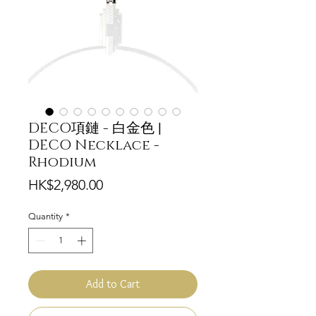
DECO項鏈 - 白金色 |
DECO Necklace -
Rhodium
Price
HK$2,980.00
Quantity
*
Add to Cart